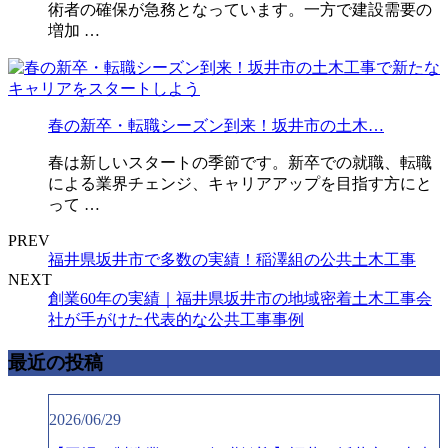
術者の確保が急務となっています。一方で建設需要の
増加 …
春の新卒・転職シーズン到来！坂井市の土木…
春は新しいスタートの季節です。新卒での就職、転職
による業界チェンジ、キャリアアップを目指す方にと
って …
PREV
福井県坂井市で多数の実績！稲澤組の公共土木工事
NEXT
創業60年の実績｜福井県坂井市の地域密着土木工事会
社が手がけた代表的な公共工事事例
最近の投稿
2026/06/29