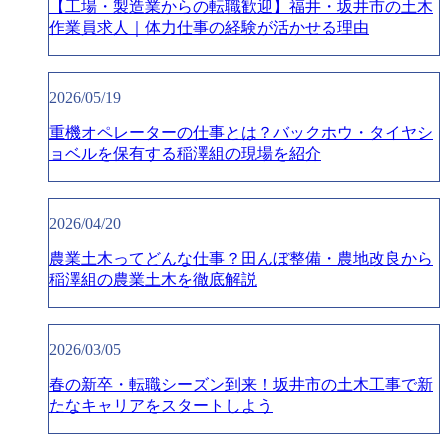
【工場・製造業からの転職歓迎】福井・坂井市の土木
作業員求人｜体力仕事の経験が活かせる理由
2026/05/19
重機オペレーターの仕事とは？バックホウ・タイヤシ
ョベルを保有する稲澤組の現場を紹介
2026/04/20
農業土木ってどんな仕事？田んぼ整備・農地改良から
稲澤組の農業土木を徹底解説
2026/03/05
春の新卒・転職シーズン到来！坂井市の土木工事で新
たなキャリアをスタートしよう