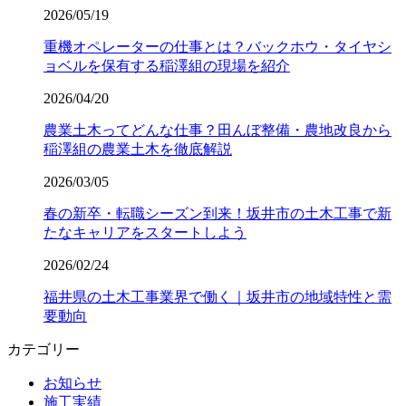
2026/05/19
重機オペレーターの仕事とは？バックホウ・タイヤシ
ョベルを保有する稲澤組の現場を紹介
2026/04/20
農業土木ってどんな仕事？田んぼ整備・農地改良から
稲澤組の農業土木を徹底解説
2026/03/05
春の新卒・転職シーズン到来！坂井市の土木工事で新
たなキャリアをスタートしよう
2026/02/24
福井県の土木工事業界で働く｜坂井市の地域特性と需
要動向
カテゴリー
お知らせ
施工実績